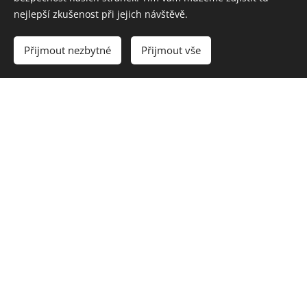
systém, odstraňuje únavu a napětí.
nejlepší zkušenost při jejich návštěvě.
N A D O T E K - 90 min
2000 Kč
Přijmout nezbytné
Přijmout vše
Nechte se překvapit jedinečnou
masáží s esencí tajemna, kterou
zažijete pouze v masážním salonu
NEJEDNÁ se o
NADOTEK... :)
tantrickou masáž.