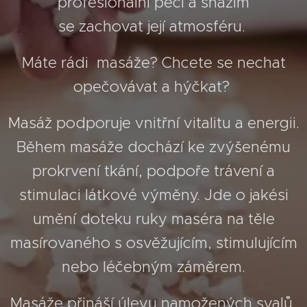
profesionální péčí a snažím
se zachovat její atmosféru.
Máte rádi masáže? Chcete se nechat
opečovávat a hýčkat?
Masáž podporuje vnitřní vitalitu a energii.
Během masáže dochází ke zvýšenému
prokrvení tkání, podpoře trávení a
stimulaci látkové výměny. Jde o jakési
umění doteku ruky maséra na těle
masírovaného s osvěžujícím, stimulujícím
nebo léčebným záměrem.
Masáže přináší úlevu namožených svalů,