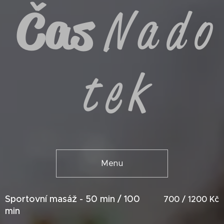
Čas
N a d o
t e k
Menu
Sportovní masáž - 50 min / 100
700 / 1200 Kč
min