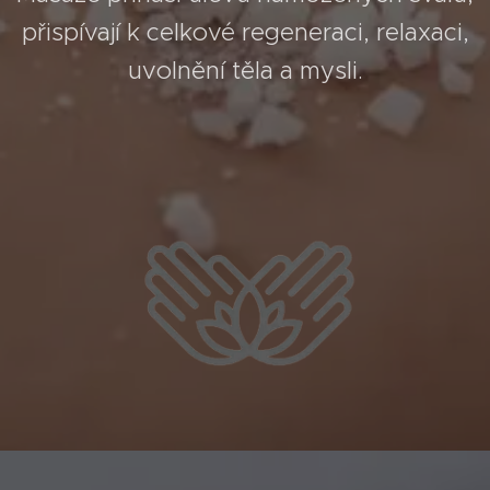
přispívají k celkové regeneraci, relaxaci,
uvolnění těla a mysli.