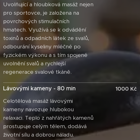
Uvolňující a hloubková masáž nejen
pro sportovce, je založena na
povrchových stimulačních
hmatech. Využívá se k odvádění
toxinů a odpadních látek ze svalů,
odbourání kyseliny mléčné po
fyzickém výkonu a s tím spojené
uvolnění svalů a rychlejší
regenerace svalové tkáně.
Lávovými kameny - 80 min
1000 Kč
Celotělová masáž lávovými
kameny navozuje hlubokou
relaxaci. Teplo z nahřátých kamenů
prostupuje celým tělem, dodává
životní sílu a dobrou náladu.