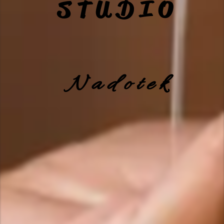
S T U D I O
N a d o t e k