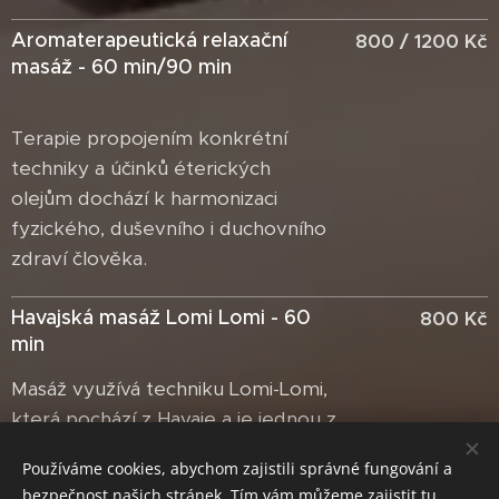
Aromaterapeutická relaxační
800 / 1200 Kč
masáž - 60 min/90 min
Terapie propojením konkrétní
techniky a účinků éterických
olejům dochází k harmonizaci
fyzického, duševního i duchovního
zdraví člověka.
Havajská masáž Lomi Lomi - 60
800 Kč
min
Masáž využívá techniku Lomi-Lomi,
která pochází z Havaje a je jednou z
nejvíce uvolňujících masáží vůbec.
Používáme cookies, abychom zajistili správné fungování a
Stimuluje krevní oběh , lymfatický
bezpečnost našich stránek. Tím vám můžeme zajistit tu