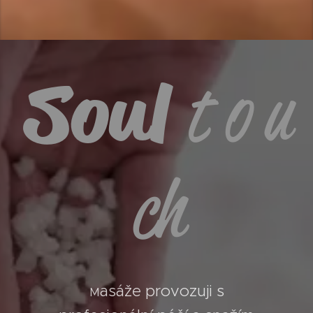
Soul
t o u
ch
asáže provozuji s
M